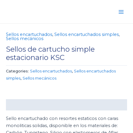
Ir
Main
al
Men
contenido
Sellos encartuchados
,
Sellos encartuchados simples
,
Sellos mecánicos
Sellos de cartucho simple
estacionario KSC
Categories:
Sellos encartuchados
,
Sellos encartuchados
simples
,
Sellos mecánicos
Description
Sello encartuchado con resortes estaticos con caras
monoliticas solidas, disponible en los materiales de:
Carbón, Tungsteno, Silicio con elastomeros de Aflas,